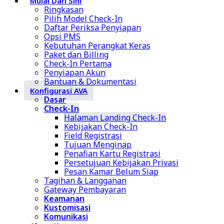
Mulai Dari Sini
Ringkasan
Pilih Model Check-In
Daftar Periksa Penyiapan
Opsi PMS
Kebutuhan Perangkat Keras
Paket dan Billing
Check-In Pertama
Penyiapan Akun
Bantuan & Dokumentasi
Konfigurasi AVA
Dasar
Check-In
Halaman Landing Check-In
Kebijakan Check-In
Field Registrasi
Tujuan Menginap
Penafian Kartu Registrasi
Persetujuan Kebijakan Privasi
Pesan Kamar Belum Siap
Tagihan & Langganan
Gateway Pembayaran
Keamanan
Kustomisasi
Komunikasi