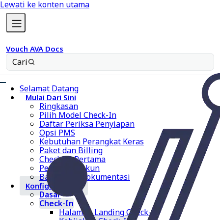
Lewati ke konten utama
Vouch AVA Docs
Cari
Selamat Datang
Mulai Dari Sini
Ringkasan
Pilih Model Check-In
Daftar Periksa Penyiapan
Opsi PMS
Kebutuhan Perangkat Keras
Paket dan Billing
Check-In Pertama
Penyiapan Akun
Bantuan & Dokumentasi
Konfigurasi AVA
Dasar
Check-In
Halaman Landing Check-In