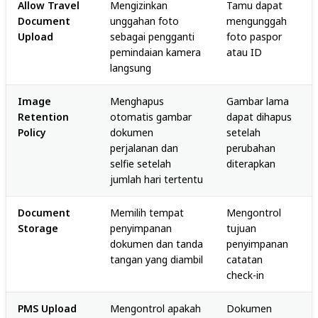
Allow Travel
Mengizinkan
Tamu dapat
Document
unggahan foto
mengunggah
Upload
sebagai pengganti
foto paspor
pemindaian kamera
atau ID
langsung
Image
Menghapus
Gambar lama
Retention
otomatis gambar
dapat dihapus
Policy
dokumen
setelah
perjalanan dan
perubahan
selfie setelah
diterapkan
jumlah hari tertentu
Document
Memilih tempat
Mengontrol
Storage
penyimpanan
tujuan
dokumen dan tanda
penyimpanan
tangan yang diambil
catatan
check-in
PMS Upload
Mengontrol apakah
Dokumen