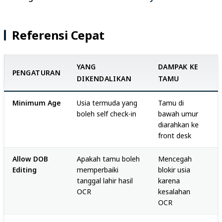
Referensi Cepat
YANG
DAMPAK KE
PENGATURAN
DIKENDALIKAN
TAMU
Minimum Age
Usia termuda yang
Tamu di
boleh self check-in
bawah umur
diarahkan ke
front desk
Allow DOB
Apakah tamu boleh
Mencegah
Editing
memperbaiki
blokir usia
tanggal lahir hasil
karena
OCR
kesalahan
OCR