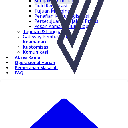
Kebijakan Check-In
Field Registrasi
Tujuan Menginap
Penafian Kartu Registrasi
Persetujuan Kebijakan Privasi
Pesan Kamar Belum Siap
Tagihan & Langganan
Gateway Pembayaran
Keamanan
Kustomisasi
Komunikasi
Akses Kamar
Operasional Harian
Pemecahan Masalah
FAQ