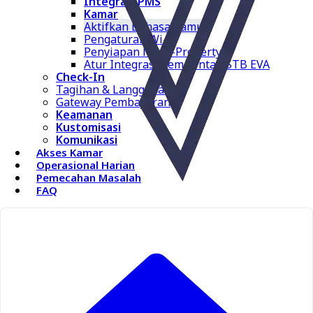
Integrasi PMS
Kamar
Aktifkan Bahasa Tamu
Pengaturan Wi-Fi
Penyiapan Multi-Property
Atur Integrasi Pemerintah STB EVA
Check-In
Tagihan & Langganan
Gateway Pembayaran
Keamanan
Kustomisasi
Komunikasi
Akses Kamar
Operasional Harian
Pemecahan Masalah
FAQ