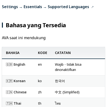
Settings → Essentials → Supported Languages
Bahasa yang Tersedia
AVA saat ini mendukung:
BAHASA
KODE
CATATAN
🇬🇧 English
en
Wajib - tidak bisa
dinonaktifkan
🇰🇷 Korean
ko
한국어
🇨🇳 Chinese
zh
中文 (Simplified)
🇹🇭 Thai
th
ไทย