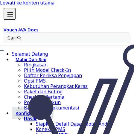
Lewati ke konten utama
Vouch AVA Docs
Cari
Selamat Datang
Mulai Dari Sini
Ringkasan
Pilih Model Check-In
Daftar Periksa Penyiapan
Opsi PMS
Kebutuhan Perangkat Keras
Paket dan Billing
Check-In Pertama
Penyiapan Akun
Bantuan & Dokumentasi
Konfigurasi AVA
Dasar
Siapkan Detail Dasar Hotel Anda
Koneksi PMS